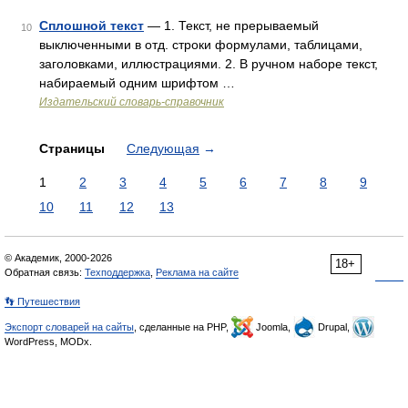
Сплошной текст
— 1. Текст, не прерываемый
10
выключенными в отд. строки формулами, таблицами,
заголовками, иллюстрациями. 2. В ручном наборе текст,
набираемый одним шрифтом …
Издательский словарь-справочник
Страницы
Следующая
→
1
2
3
4
5
6
7
8
9
10
11
12
13
© Академик, 2000-2026
18+
Обратная связь:
Техподдержка
,
Реклама на сайте
👣 Путешествия
Экспорт словарей на сайты
, сделанные на PHP,
Joomla,
Drupal,
WordPress, MODx.