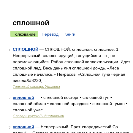
сплошной
Толкование
Перевод
Книги
СПЛОШНОЙ
— СПЛОШНОЙ, сплошная, сплошное. 1.
1
Непрерывный, сплошь идущий, тянущийся и т.п., не
перемежающийся. Район сплошной коллективизации. Идет
сплошной лед. Весь день лил сплошной дождь. «Леса
сплошные начались.» Некрасов. «Сплошная туча черная
висела&#8230; …
Толковый словарь Ушакова
сплошной
— • сплошной восторг • сплошной гул •
2
сплошной обман • сплошной праздник • сплошной туман •
сплошной ужас …
Словарь русской идиоматики
сплошной
— Непрерывный. Прот. спорадический Ср.
3