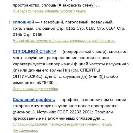
пространство. сплошь (# закрасить стену) …
Идеографический словарь русского языка
сплошной
— • всеобщий, поголовный, повальный,
7
тотальный, сплошной Стр. 0162 Стр. 0163 Стр. 0164 Стр.
0165 Стр. 0166 …
Новый объяснительный словарь синонимов русского языка
СПЛОШНОЙ СПЕКТР
— (непрерывный спектр), спектр эл.
8
магн. излучения, распределение энергии в к ром
характеризуется непрерывной ф цией частоты излучения v
j(n) или длины его волны l f(l) (см. СПЕКТРЫ
ОПТИЧЕСКИЕ). Для С. с. функция j(n) (или f(l)) слабо
изменяется в&#8230; …
Физическая энциклопедия
Сплошной профиль
— профиль, в поперечном сечении
9
которого отсутствует внутреннее полое пространство
(рисунок 1). Источник: ГОСТ 22233 2001: Профили
прессованные из алюминиевых сплавов для …
Словарь-справочник терминов нормативно-технической
документации