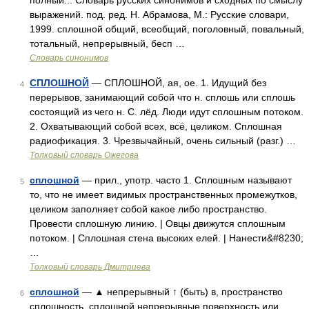
полный... Словарь русских синонимов и сходных по смыслу
выражений. под. ред. Н. Абрамова, М.: Русские словари,
1999. сплошной общий, всеобщий, поголовный, повальный,
тотальный, непрерывный, бесп …
Словарь синонимов
СПЛОШНОЙ
— СПЛОШНОЙ, ая, ое. 1. Идущий без
4
перерывов, занимающий собой что н. сплошь или сплошь
состоящий из чего н. С. лёд. Люди идут сплошным потоком.
2. Охватывающий собой всех, всё, целиком. Сплошная
радиофикация. 3. Чрезвычайный, очень сильный (разг.) …
Толковый словарь Ожегова
сплошной
— прил., употр. часто 1. Сплошным называют
5
то, что не имеет видимых пространственных промежутков,
целиком заполняет собой какое либо пространство.
Провести сплошную линию. | Овцы движутся сплошным
потоком. | Сплошная стена высоких елей. | Нанести&#8230;
…
Толковый словарь Дмитриева
сплошной
— ▲ непрерывный ↑ (быть) в, пространство
6
сплошность. сплошной непрерывные поверхность или